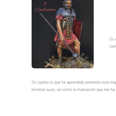
armadura
mezclando
Metal
Os 
No
com
Metal
y
Metal
Os cuento lo que he aprendido pintando esta magn
terceras luces, así como la motivación que me ha 
real
–