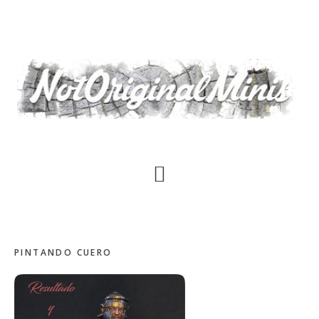
Saltar
al
contenido
principal
PINTANDO CUERO