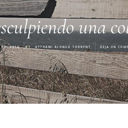
sculpiendo una co
STO, 2016
BY
AYTHAMI ALONSO TORRENT
DEJA UN COM