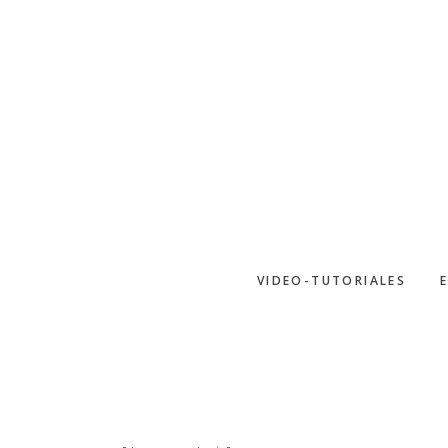
Saltar
al
contenido
principal
VIDEO-TUTORIALES