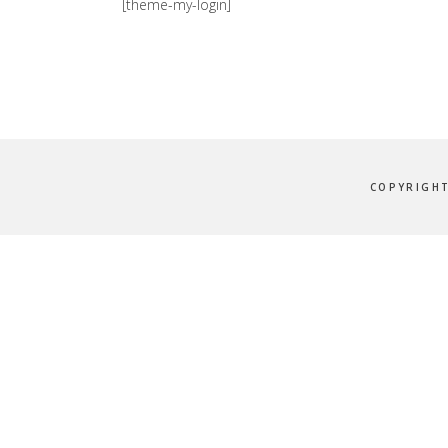
[theme-my-login]
COPYRIGHT