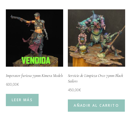
Imperator furiosa 75mm Kimera Models
Servicio de Limpieza Orco 75mm Black
Sailors
600,00
€
450,00
€
LEER MÁS
AÑADIR AL CARRITO