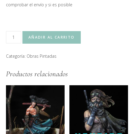
comprobar el envío y si es posible
Una
AÑADIR AL CARRITO
vez
en
Categoría:
Obras Pintadas
la
India
Productos relacionados
75mm
cantidad