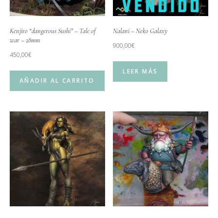
Kenjiro “dangerous Sushi” – Tale of
Nalani – Neko Galaxy
war – 28mm
900,00
€
450,00
€
LEER MÁS
AÑADIR AL CARRITO