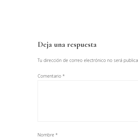
Interacciones
Deja una respuesta
con
Tu dirección de correo electrónico no será public
los
Comentario
*
lectores
Nombre
*