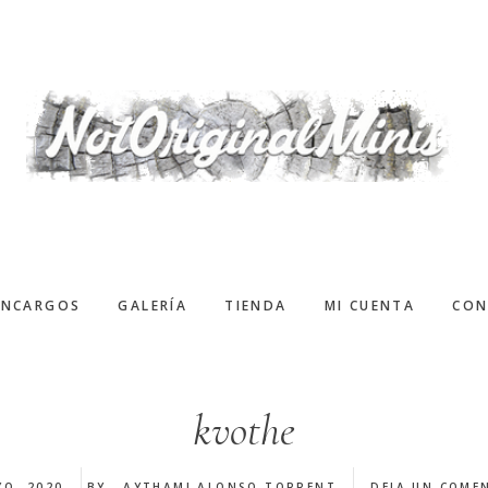
ENCARGOS
GALERÍA
TIENDA
MI CUENTA
CON
kvothe
YO, 2020
BY
AYTHAMI ALONSO TORRENT
DEJA UN COME