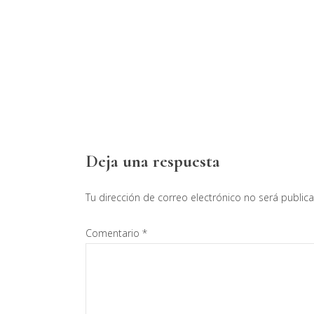
Interacciones
Deja una respuesta
con
Tu dirección de correo electrónico no será public
los
Comentario
*
lectores