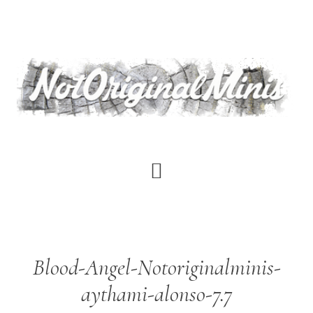
Saltar
al
contenido
principal
Blood-Angel-Notoriginalminis-
aythami-alonso-7.7