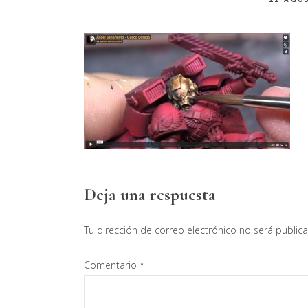
Interacciones
Deja una respuesta
con
Tu dirección de correo electrónico no será public
los
Comentario
*
lectores