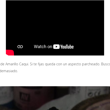
 Amarillo Caqui. Si te fijas queda con un aspecto parcheado. Busco 
 demasiado.