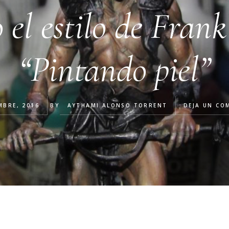
el estilo de Frank
“Pintando piel”
MBRE, 2016
BY
AYTHAMI ALONSO TORRENT
DEJA UN CO