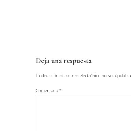
Interacciones
Deja una respuesta
con
Tu dirección de correo electrónico no será public
los
Comentario
*
lectores