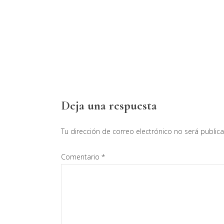
Interacciones
Deja una respuesta
con
Tu dirección de correo electrónico no será public
los
Comentario
*
lectores