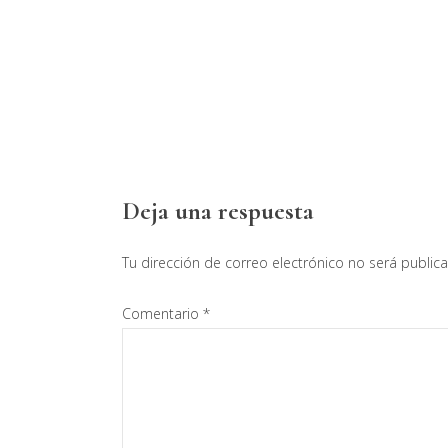
Interacciones
Deja una respuesta
con
Tu dirección de correo electrónico no será public
los
Comentario
*
lectores