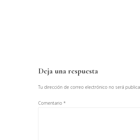
Interacciones
Deja una respuesta
con
Tu dirección de correo electrónico no será public
los
Comentario
*
lectores