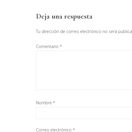
Interacciones
Deja una respuesta
con
Tu dirección de correo electrónico no será public
los
Comentario
*
lectores
Nombre
*
Correo electrónico
*