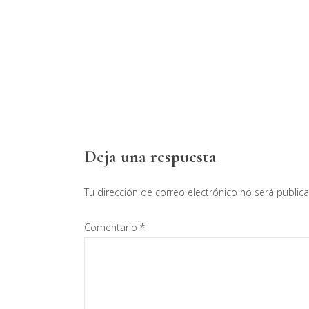
Interacciones
Deja una respuesta
con
Tu dirección de correo electrónico no será public
los
Comentario
*
lectores