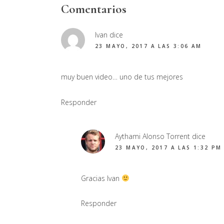
Interacciones
Comentarios
con
Ivan
dice
los
23 MAYO, 2017 A LAS 3:06 AM
lectores
muy buen video… uno de tus mejores
Responder
Aythami Alonso Torrent
dice
23 MAYO, 2017 A LAS 1:32 PM
Gracias Ivan
Responder