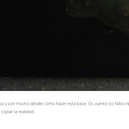
o y con mucho detalle cómo hacer esta base. Os cuento los fallos t
copiar la realidad.