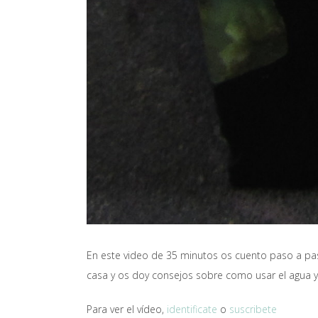
En este video de 35 minutos os cuento paso a pas
casa y os doy consejos sobre como usar el agua y 
Para ver el vídeo,
identificate
o
suscribete