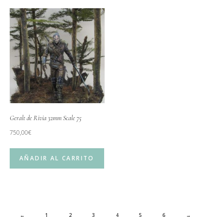
Geralt de Rivia 32mm Scale 75
750,00
€
AÑADIR AL CARRITO
←
1
2
3
4
5
6
→