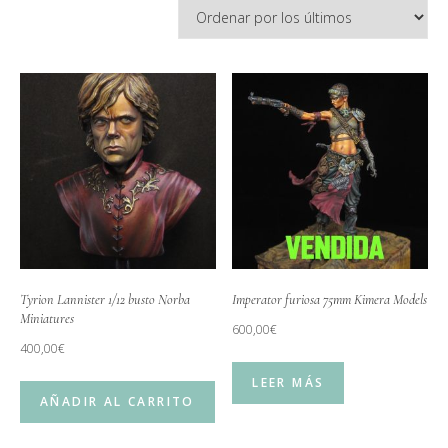
Tyrion Lannister 1/12 busto Norba
Imperator furiosa 75mm Kimera Models
Miniatures
600,00
€
400,00
€
LEER MÁS
AÑADIR AL CARRITO