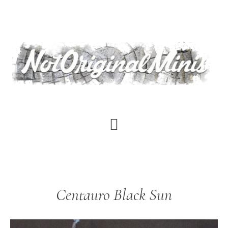
Saltar
al
contenido
principal
Centauro Black Sun