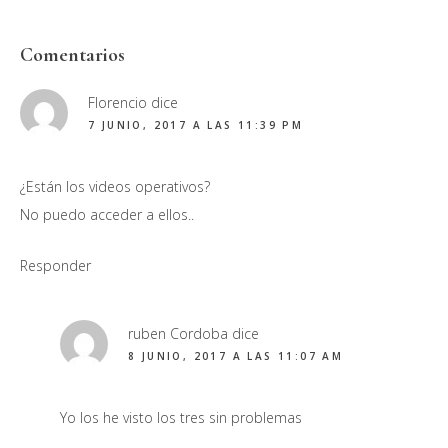
Interacciones
Comentarios
con
Florencio
dice
los
7 JUNIO, 2017 A LAS 11:39 PM
lectores
¿Están los videos operativos?
No puedo acceder a ellos..
Responder
ruben Cordoba
dice
8 JUNIO, 2017 A LAS 11:07 AM
Yo los he visto los tres sin problemas