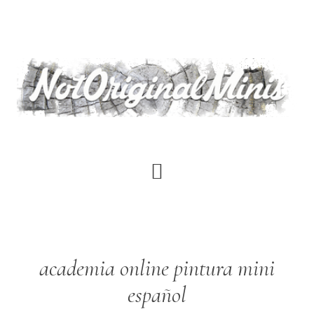
Saltar
al
contenido
principal
academia online pintura mini
español