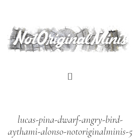
Saltar
al
contenido
principal
lucas-pina-dwarf-angry-bird-
aythami-alonso-notoriginalminis-5