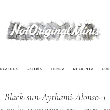
ENCARGOS
GALERÍA
TIENDA
MI CUENTA
CON
Black-sun-Aythami-Alonso-4
ZO, 2017
BY
AYTHAMI ALONSO TORRENT
DEJA UN COME