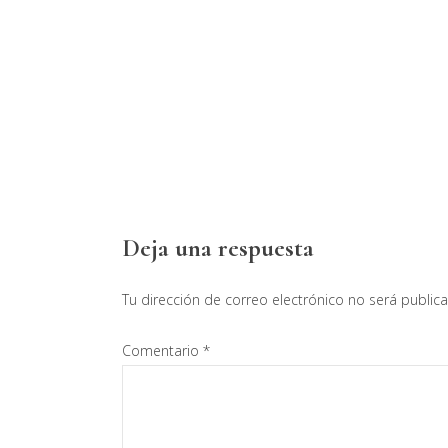
Interacciones
Deja una respuesta
con
Tu dirección de correo electrónico no será public
los
Comentario
*
lectores