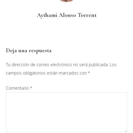
Aythami Alonso Torrent
Interacciones
Deja una respuesta
con
Tu dirección de correo electrónico no será publicada.
Los
los
campos obligatorios están marcados con
*
lectores
Comentario
*