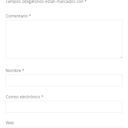
los
campos obligatorios están marcados con
*
lectores
Comentario
*
Nombre
*
Correo electrónico
*
Web