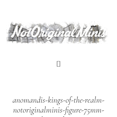
Saltar
al
contenido
principal
anomandis-kings-of-the-realm-
notoriginalminis-figure-75mm-