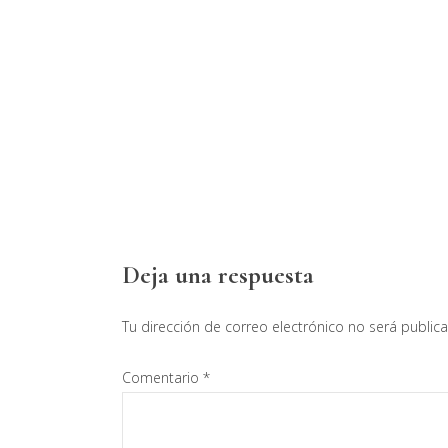
Interacciones
Deja una respuesta
con
Tu dirección de correo electrónico no será public
los
Comentario
*
lectores