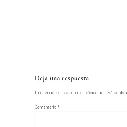
Interacciones
Deja una respuesta
con
Tu dirección de correo electrónico no será public
los
Comentario
*
lectores