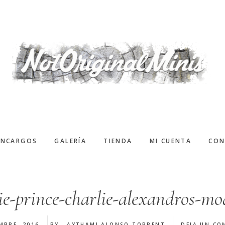
ENCARGOS
GALERÍA
TIENDA
MI CUENTA
CON
e-prince-charlie-alexandros-mo
MBRE, 2016
BY
AYTHAMI ALONSO TORRENT
DEJA UN CO