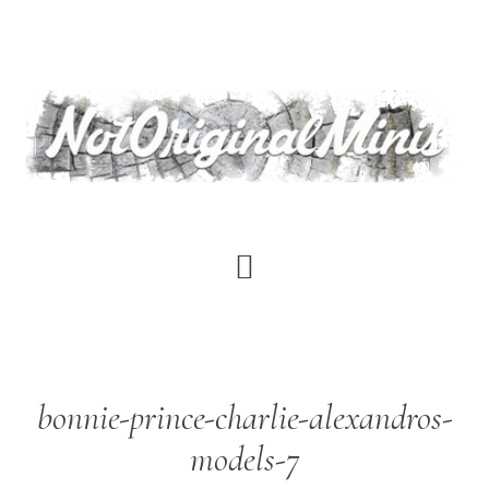
Saltar
al
contenido
principal
bonnie-prince-charlie-alexandros-
models-7