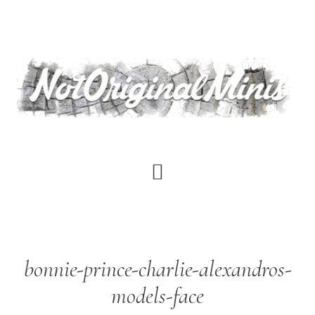
Saltar
al
contenido
principal
bonnie-prince-charlie-alexandros-
models-face