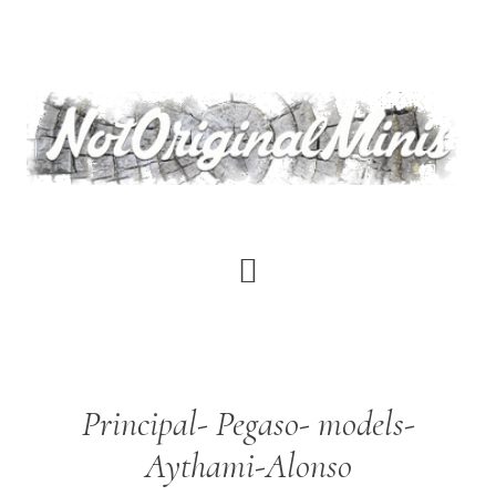
Saltar
al
contenido
principal
Principal- Pegaso- models-
Aythami-Alonso