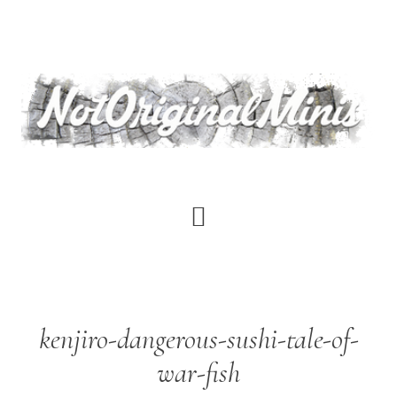
Saltar
al
contenido
principal
kenjiro-dangerous-sushi-tale-of-
war-fish