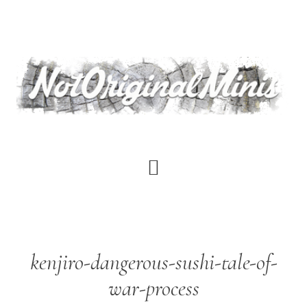
Saltar
al
contenido
principal
kenjiro-dangerous-sushi-tale-of-
war-process