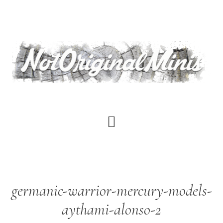
Saltar
al
contenido
principal
germanic-warrior-mercury-models-
aythami-alonso-2