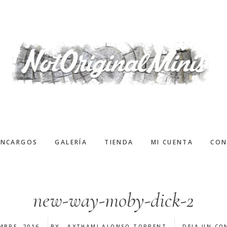
ENCARGOS
GALERÍA
TIENDA
MI CUENTA
CON
new-way-moby-dick-2
MBRE, 2016
BY
AYTHAMI ALONSO TORRENT
DEJA UN CO