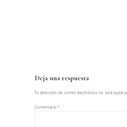
Interacciones
Deja una respuesta
con
Tu dirección de correo electrónico no será public
los
Comentario
*
lectores