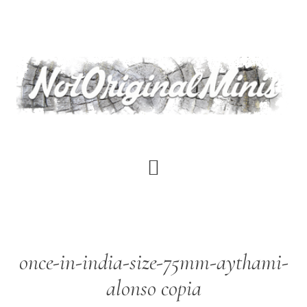
Saltar
al
contenido
principal
once-in-india-size-75mm-aythami-
alonso copia