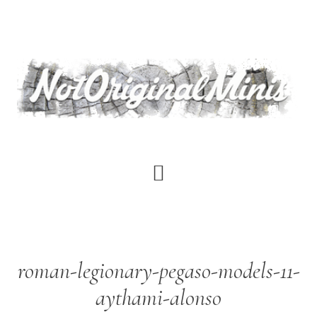
Saltar
al
contenido
principal
roman-legionary-pegaso-models-11-
aythami-alonso