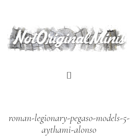
Saltar
al
contenido
principal
roman-legionary-pegaso-models-5-
aythami-alonso