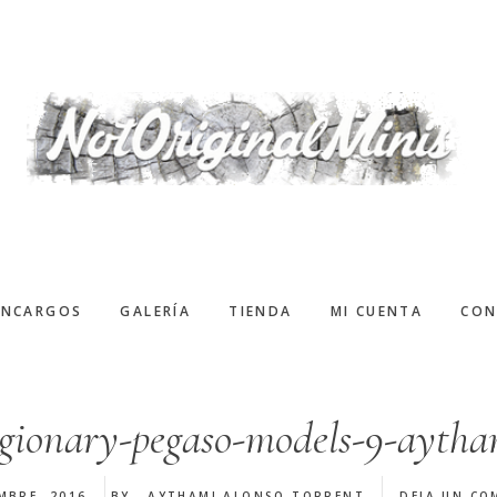
ENCARGOS
GALERÍA
TIENDA
MI CUENTA
CON
gionary-pegaso-models-9-aytha
MBRE, 2016
BY
AYTHAMI ALONSO TORRENT
DEJA UN CO