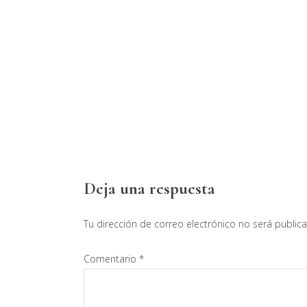
Interacciones
Deja una respuesta
con
Tu dirección de correo electrónico no será public
los
Comentario
*
lectores