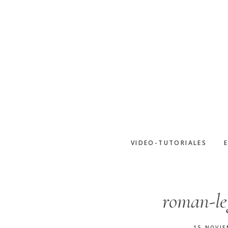
Saltar
al
contenido
principal
VIDEO-TUTORIALES
roman-le
15 NOVIE