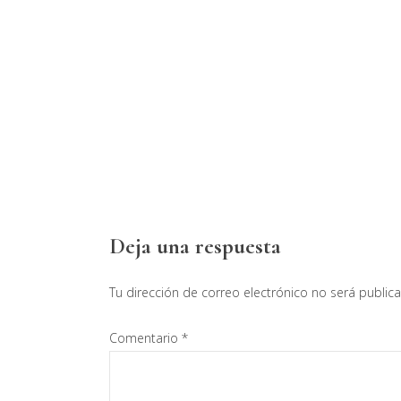
Interacciones
Deja una respuesta
con
Tu dirección de correo electrónico no será public
los
Comentario
*
lectores