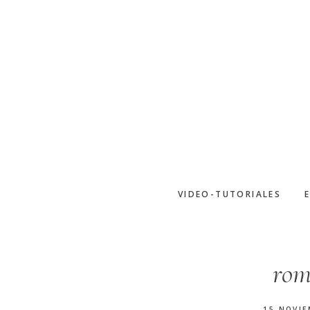
Saltar
al
contenido
principal
VIDEO-TUTORIALES
rom
15 NOVIE