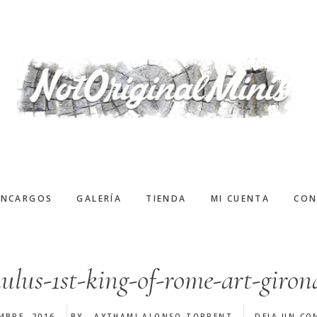
ENCARGOS
GALERÍA
TIENDA
MI CUENTA
CON
ulus-1st-king-of-rome-art-giron
MBRE, 2016
BY
AYTHAMI ALONSO TORRENT
DEJA UN CO