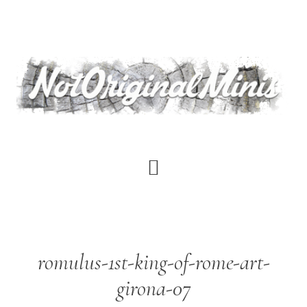
Saltar
al
contenido
principal
romulus-1st-king-of-rome-art-
girona-07