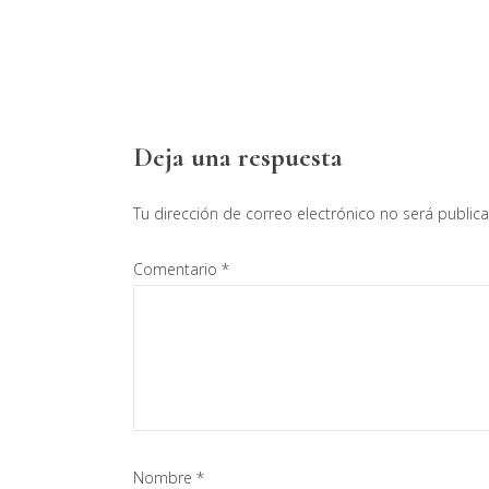
Interacciones
Deja una respuesta
con
Tu dirección de correo electrónico no será public
los
Comentario
*
lectores
Nombre
*