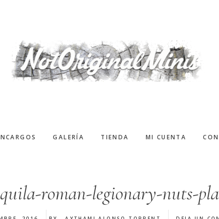
ENCARGOS
GALERÍA
TIENDA
MI CUENTA
CON
aquila-roman-legionary-nuts-pla
MBRE, 2016
BY
AYTHAMI ALONSO TORRENT
DEJA UN CO