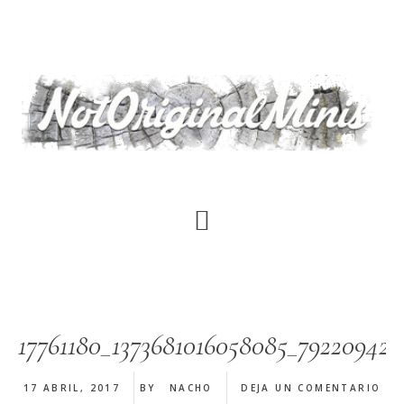
Saltar
al
contenido
principal
17761180_1373681016058085_792209425
17 ABRIL, 2017
BY
NACHO
DEJA UN COMENTARIO