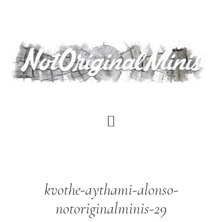
Saltar
al
contenido
principal
kvothe-aythami-alonso-
notoriginalminis-29