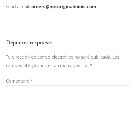
send a mail
: orders@notoriginalminis.com
Interacciones
Deja una respuesta
con
Tu dirección de correo electrónico no será publicada.
Los
los
campos obligatorios están marcados con
*
lectores
Comentario
*