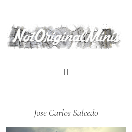
Saltar
al
contenido
principal
Jose Carlos Salcedo