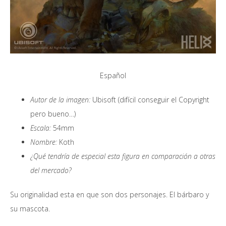
Español
Autor de la imagen:
Ubisoft (difícil conseguir el Copyright
pero bueno…)
Escala:
54mm
Nombre:
Koth
¿Qué tendría de especial esta figura en comparación a otras
del mercado?
Su originalidad esta en que son dos personajes. El bárbaro y
su mascota.