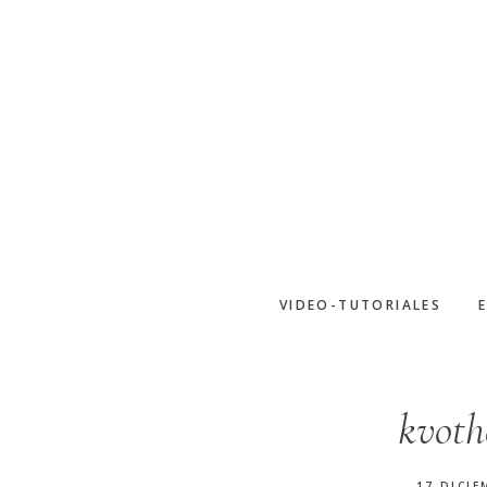
Saltar
al
contenido
principal
VIDEO-TUTORIALES
kvoth
17 DICIE