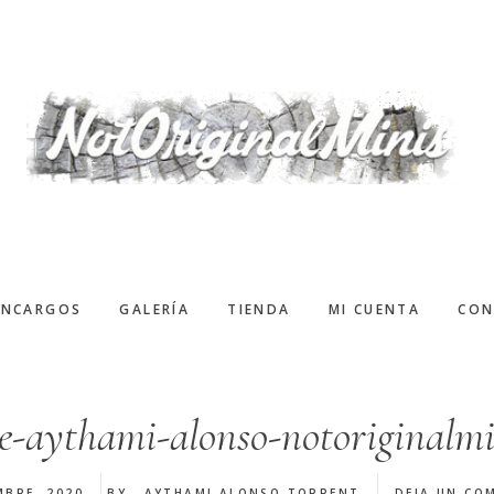
ENCARGOS
GALERÍA
TIENDA
MI CUENTA
CON
e-aythami-alonso-notoriginalmi
MBRE, 2020
BY
AYTHAMI ALONSO TORRENT
DEJA UN CO