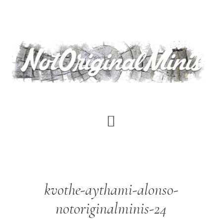
Saltar
al
contenido
principal
kvothe-aythami-alonso-
notoriginalminis-24