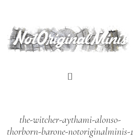
Saltar
al
contenido
principal
the-witcher-aythami-alonso-
thorborn-barone-notoriginalminis-1