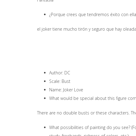
¿Porque crees que tendremos éxito con ella?
el joker tiene mucho tirón y seguro que hay olead
Author: DC
Scale: Bust
Name: Joker Love
What would be special about this figure co
There are no double busts or these characters. Th
What possibilities of painting do you see? (Fo
study, freehands, richness of colors, etc.):