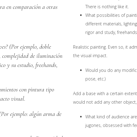
gura en comparación a otras
There is nothing like it.
What possibilities of pain
different materials, lighti
rigor and study, freehands,
ves? (Por ejemplo, doble
Realistic painting. Even so, it a
s, complejidad de iluminación
the visual impact.
ico y su estudio, freehands,
Would you do any modific
pose, etc.)
amientos con pintura tipo
Add a base with a certain exten
acto visual.
would not add any other object,
 (Por ejemplo: algún arma de
What kind of audience are 
jugones, obsessed with ferr