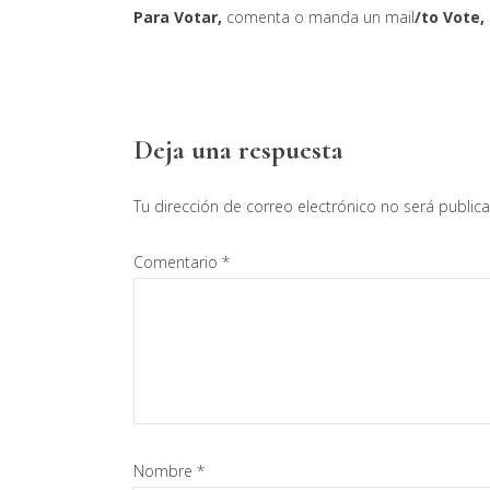
Para Votar,
comenta o manda un mail
/to Vote,
Interacciones
Deja una respuesta
con
Tu dirección de correo electrónico no será public
los
Comentario
*
lectores
Nombre
*