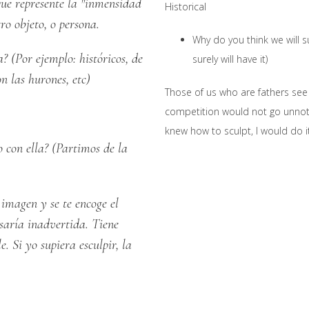
que represente la "inmensidad
Historical
ro objeto, o persona.
Why do you think we will s
? (Por ejemplo: históricos, de
surely will have it)
n las hurones, etc)
Those of us who are fathers see
competition would not go unnotic
knew how to sculpt, I would do it
 con ella? (Partimos de la
imagen y se te encoge el
saría inadvertida. Tiene
. Si yo supiera esculpir, la