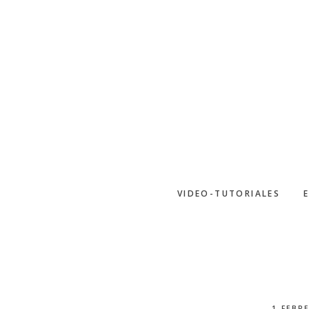
Saltar
al
contenido
principal
VIDEO-TUTORIALES
1 FEBR